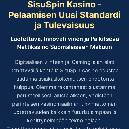
SisuSpin Kasino -
Pelaamisen Uusi Standardi
ja Tulevaisuus
Luotettava, Innovatiivinen ja Palkitseva
Nettikasino Suomalaiseen Makuun
Digitaalisen viihteen ja iGaming-alan alati
kehittyvällä kentällä SisuSpin casino edustaa
laadun ja asiakaskokemuksen ehdotonta
huippua. Olemme rakentaneet alustamme
perusteellisesti alusta alkaen, yhdistäen
perinteisen kasinomaailman tinkimättömän
luotettavuuden kaikkein futuristisimpaan ja
kehittyneimpään teknologiaan.
Tavoitteenamme ei ole vain tarjota pelejä, vaan