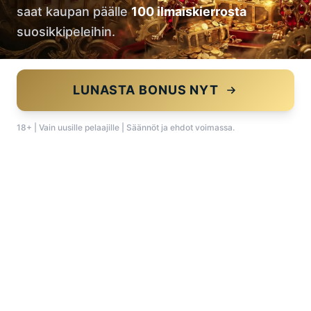
saat kaupan päälle
100 ilmaiskierrosta
suosikkipeleihin.
LUNASTA BONUS NYT
18+ | Vain uusille pelaajille | Säännöt ja ehdot voimassa.