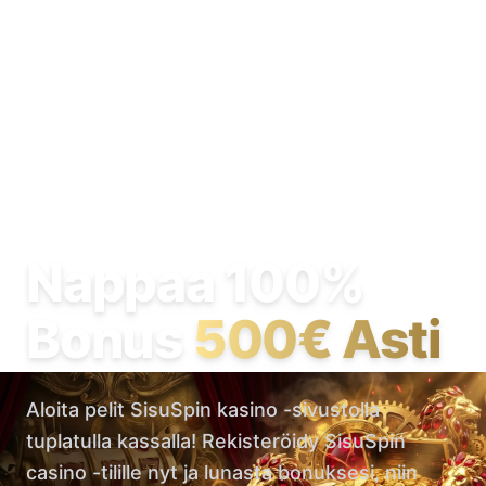
Nappaa 100%
Bonus
500€ Asti
Aloita pelit SisuSpin kasino -sivustolla
tuplatulla kassalla! Rekisteröidy SisuSpin
casino -tilille nyt ja lunasta bonuksesi, niin